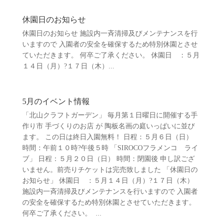
休園日のお知らせ
休園日のお知らせ 施設内一斉清掃及びメンテナンスを行
いますので 入園者の安全を確保するため特別休園とさせ
ていただきます。 何卒ご了承ください。 休園日 ：５月
１４日（月）?１７日（木）...
5月のイベント情報
「北山クラフトガーデン」 毎月第１日曜日に開催する手
作り市 手づくりのお店 が 陶板名画の庭いっぱいに並び
ます。 この日は終日入園無料！ 日程：５月６日（日）
時間：午前１０時?午後５時 「SIROCOフラメンコ ライ
ブ」 日程：５月２０日（日） 時間：閉園後 申し訳ござ
いません。前売りチケットは完売致しました 「休園日の
お知らせ」 休園日 ：５月１４日（月）?１７日（木）
施設内一斉清掃及びメンテナンスを行いますので 入園者
の安全を確保するため特別休園とさせていただきます。
何卒ご了承ください。 ...