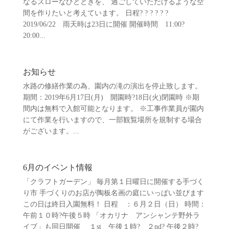
なるスローなひとときを、 過ごしていただけるような空
間を作りたいと考えています。 日程? ? ? ? ? ?
2019/06/22 雨天時は23日に開催 開催時間 11:00?
20:00...
お知らせ
水路の修繕作業の為、園内の滝の演出を停止致します。
期間：2019年6月17日(月) 開園時?18日(火)閉園時 ※期
間内は無料で入館可能となります。 ※工事作業員が園内
にて作業を行いますので、一部観覧場所を規制する場合
がございます。...
6月のイベント情報
「クラフトガーデン」 毎月第１日曜日に開催する手づく
り市 手づくりのお店が陶板名画の庭にいっぱい並びます
この日は終日入園無料！ 日程 ：６月２日（日） 時間：
午前１０時?午後５時 「オカリナ アンシャンテ野外ラ
イブ」も同日開催 １st 午後１時? ２nd? 午後２時?